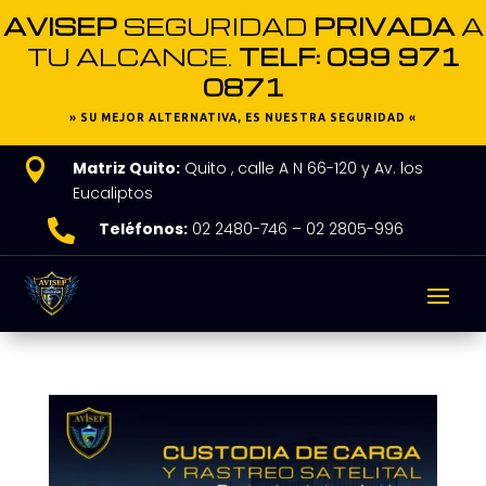
AVISEP
SEGURIDAD
PRIVADA
A
TU ALCANCE.
TELF: 099 971
0871
» SU MEJOR ALTERNATIVA, ES NUESTRA SEGURIDAD «

Matriz Quito:
Quito , calle A N 66-120 y Av. los
Eucaliptos

Teléfonos:
02 2480-746 – 02 2805-996