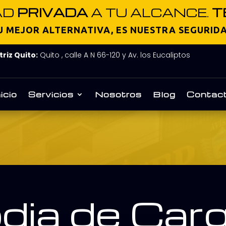
AD
PRIVADA
A TU ALCANCE.
T
U MEJOR ALTERNATIVA, ES NUESTRA SEGURID
riz Quito:
Quito , calle A N 66-120 y Av. los Eucaliptos
nicio
Servicios
Nosotros
Blog
Contac
dia de Car