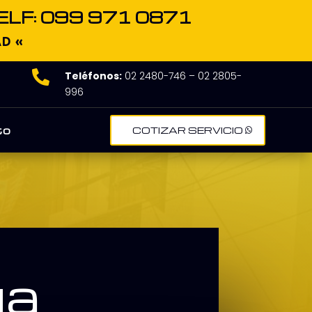
ELF: 099 971 0871
AD «

Teléfonos:
02 2480-746 – 02 2805-
996
to
COTIZAR SERVICIO
ga