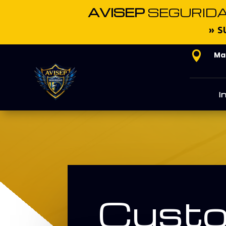
AVISEP
SEGURID
» S

Mat
I
Custo