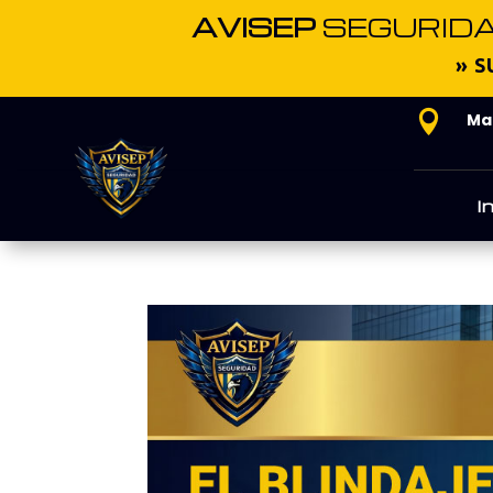
AVISEP
SEGURID
» S

Mat
I