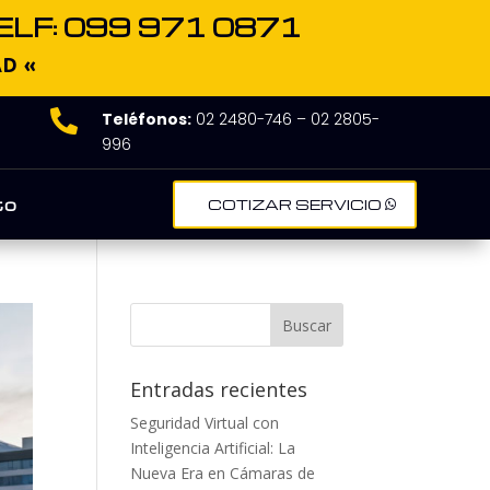
ELF: 099 971 0871
AD «

Teléfonos:
02 2480-746 – 02 2805-
996
to
COTIZAR SERVICIO
Entradas recientes
Seguridad Virtual con
Inteligencia Artificial: La
Nueva Era en Cámaras de