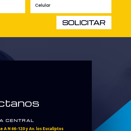
SOLICITAR
ctanos
NA CENTRAL
le A N 66-120 y Av. los Eucaliptos