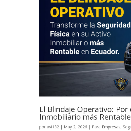
El Blindaje Operativo: Por 
Inmobiliario más Rentabl
por
avi132
|
May 2, 2026
|
Para Empresas
,
Segu