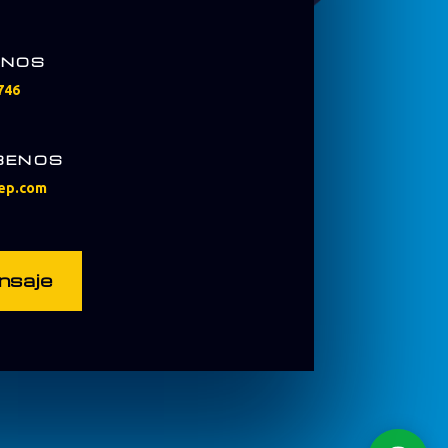
ANOS
746
BENOS
ep.com
nsaje