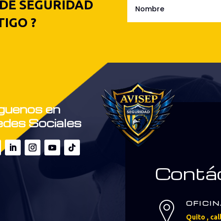
 DE SEGURIDAD
IGO ?
guenos en
des Sociales
Contá
OFICI
Quito , cal