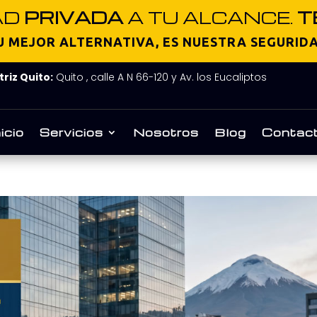
AD
PRIVADA
A TU ALCANCE.
T
U MEJOR ALTERNATIVA, ES NUESTRA SEGURID
riz Quito:
Quito , calle A N 66-120 y Av. los Eucaliptos
nicio
Servicios
Nosotros
Blog
Contac