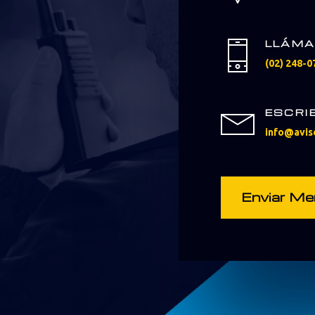
LLÁM
(02) 248-0
ESCRI
info@avis
Enviar Me