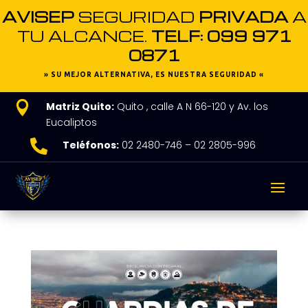
AVISEP
SEGURIDAD
PRIVADA
A
TU ALCANCE.
TELF: 099 971
0871
» SU MEJOR ALTERNATIVA, ES NUESTRA SEGURIDAD «

Matriz Quito:
Quito , calle A N 66-120 y Av. los
Eucaliptos

Teléfonos:
02 2480-746 – 02 2805-996